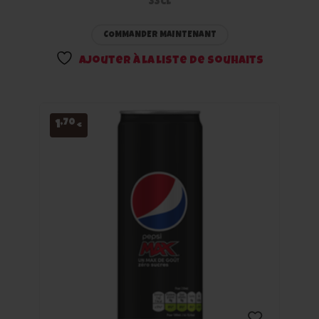
33cl
à la
COMMANDER MAINTENANT
liste
Ajouter à la liste de souhaits
de
souhaits
,70
1
€