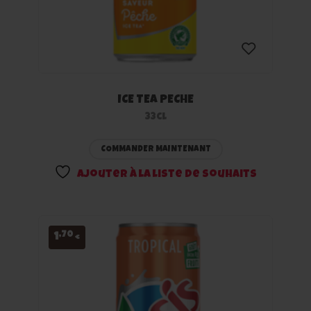
ICE TEA PECHE
Ajouter
33cl
à la
COMMANDER MAINTENANT
liste
Ajouter à la liste de souhaits
de
souhaits
,70
1
€