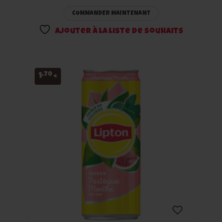
à la
COMMANDER MAINTENANT
liste
Ajouter à la liste de souhaits
de
souhaits
,70
1
€