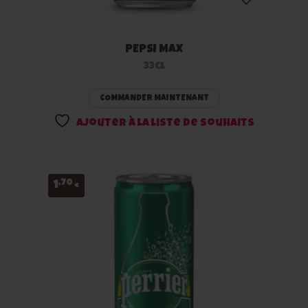
PEPSI MAX
Ajouter
33cl
à la
COMMANDER MAINTENANT
liste
Ajouter à la liste de souhaits
de
souhaits
,70
1
€