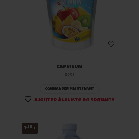
CAPRISUN
Ajouter
25cl
à la
COMMANDER MAINTENANT
liste
Ajouter à la liste de souhaits
de
souhaits
,50
1
€