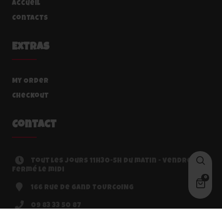
Accueil
Contacts
Extras
My Order
Checkout
Contact
tout les jours 11h30-5h du matin - vendredi
fermé le midi
0
166 rue de Gand TOURCOING
09 83 33 50 87