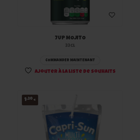
7UP MOJITO
Ajouter
33cl
à la
COMMANDER MAINTENANT
liste
Ajouter à la liste de souhaits
de
souhaits
,20
1
€