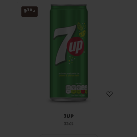
,70
1
€
7UP
Ajouter
33cl
à la