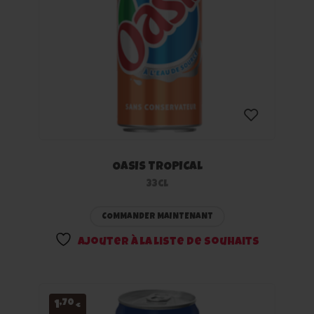
OASIS TROPICAL
Ajouter
33cl
à la
COMMANDER MAINTENANT
liste
Ajouter à la liste de souhaits
de
souhaits
,70
1
€