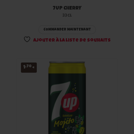
7UP CHERRY
Ajouter
33cl
à la
COMMANDER MAINTENANT
liste
Ajouter à la liste de souhaits
de
souhaits
,70
1
€