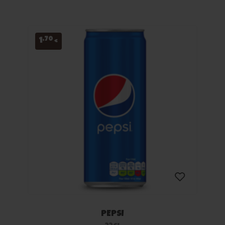
de
souhaits
,70
1
€
PEPSI
Ajouter