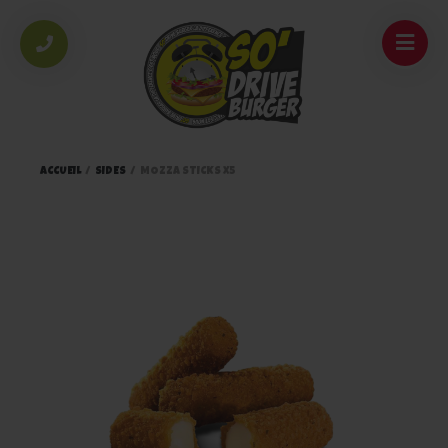
ACCUEIL
/
SIDES
/
MOZZA STICKS X5