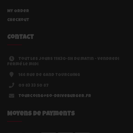
My Order
Checkout
Contact
tout les jours 11h30-5h du matin - vendredi
fermé le midi
166 rue de Gand TOURCOING
09 83 33 50 87
tourcoing@so-driveburger.fr
Moyens de Payments