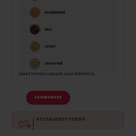
ALGÉRIENNE
BBQ
CURRY
SAMOURAÏ
Sélectionnez jusqu'à
2
les éléments.
COMMANDER
Restaurant Fermé