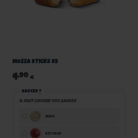
MOZZA STICKS x5
,90
4
€
SAUCES
*
Il faut choisir vos sauces
MAYO
KETCHUP